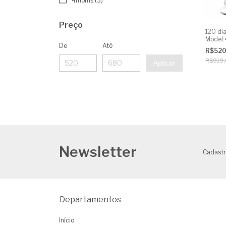
4moms (3)
Preço
120 dia
Model:
De
Até
Alugue
R$52
R$919
Aplicar
Newsletter
Cadastr
Departamentos
Início