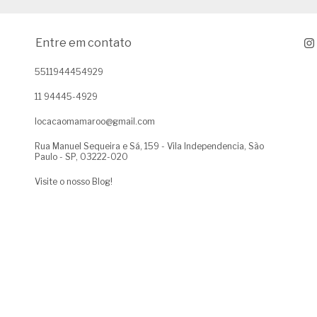
Entre em contato
5511944454929
11 94445-4929
locacaomamaroo@gmail.com
Rua Manuel Sequeira e Sá, 159 - Vila Independencia, São
Paulo - SP, 03222-020
Visite o nosso Blog!