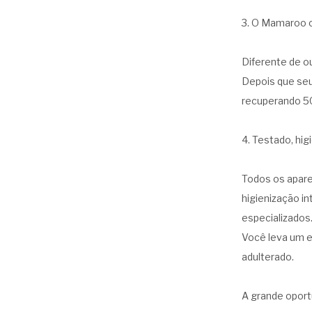
3. O Mamaroo o
Diferente de o
Depois que seu
recuperando 5
4. Testado, hi
Todos os apar
higienização i
especializados
Você leva um e
adulterado.
A grande oport