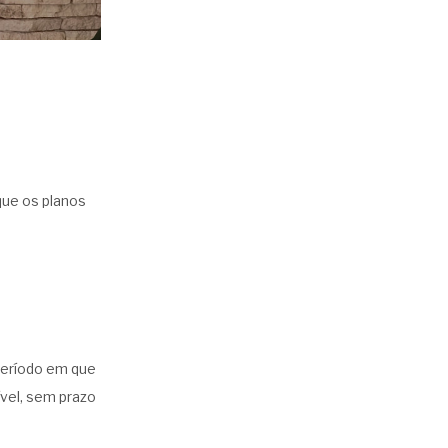
que os planos
eríodo em que
ível, sem prazo