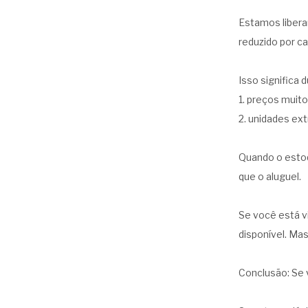
Estamos libera
reduzido por c
Isso significa 
1. preços muit
2. unidades ex
Quando o estoq
que o aluguel.
Se você está v
disponível. Mas
Conclusão: Se 