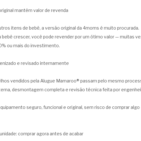
riginal mantém valor de revenda
utros itens de bebê, a versão original da 4moms é muito procurada.
 bebê crescer, você pode revender por um ótimo valor — muitas v
0% ou mais do investimento.
gienizado e revisado internamente
elhos vendidos pela Alugue Mamaroo® passam pelo mesmo process
nterna, desmontagem completa e revisão técnica feita por engenhei
.
quipamento seguro, funcional e original, sem risco de comprar algo 
unidade: comprar agora antes de acabar