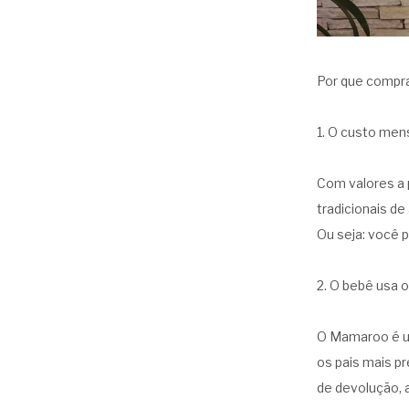
Por que compra
1. O custo men
Com valores a 
tradicionais de 
Ou seja: você 
2. O bebê usa 
O Mamaroo é u
os pais mais pr
de devolução, 