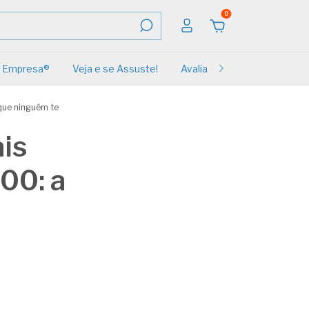
0
Empresa®
Veja e se Assuste!
Avaliações
Renovação
que ninguém te
is
00: a