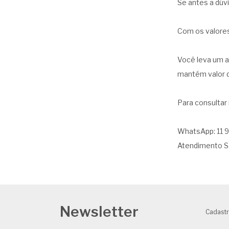
Se antes a dúv
Com os valores
Você leva um ap
mantém valor d
Para consultar 
WhatsApp: 11 
Atendimento Sã
Newsletter
Cadastr