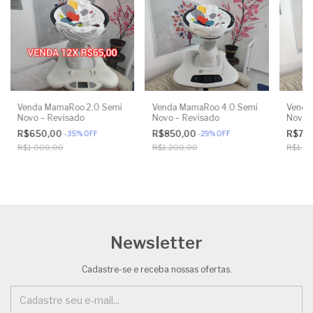
Venda MamaRoo 2.0 Semi
Venda MamaRoo 4.0 Semi
Venda
Novo – Revisado
Novo – Revisado
Novo 
R$650,00
R$850,00
R$75
-
35
%
OFF
-
29
%
OFF
R$1.000,00
R$1.200,00
R$1.10
Newsletter
Cadastre-se e receba nossas ofertas.