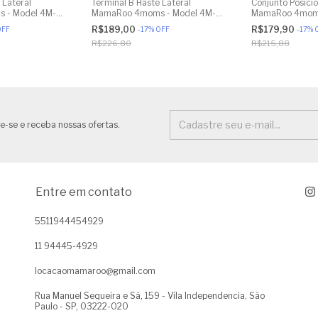
 Lateral
Terminal B Haste Lateral
Conjunto Posici
 - Model 4M-
MamaRoo 4moms - Model 4M-
MamaRoo 4moms
 1026 3.0 -
005 2.0 - Model 1026 3.0 -
005 2.0 - Model
R$189,00
R$179,90
OFF
-
17
%
OFF
-
17
%
- Impressão 3D
Model 1037 4.0 - Impressão 3D
Model 1037 4.0 -
R$226,80
R$215,88
e-se e receba nossas ofertas.
Entre em contato
5511944454929
11 94445-4929
locacaomamaroo@gmail.com
Rua Manuel Sequeira e Sá, 159 - Vila Independencia, São
Paulo - SP, 03222-020