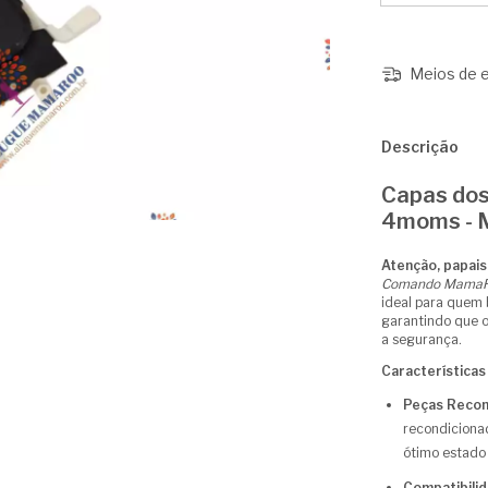
Meios de e
Descrição
Capas do
4moms - M
Atenção, papai
Comando MamaRoo
ideal para quem
garantindo que 
a segurança.
Características
Peças Recon
recondiciona
ótimo estado 
Compatibilid