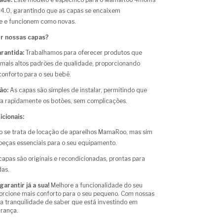
 4.0, garantindo que as capas se encaixem
e e funcionem como novas.
er nossas capas?
rantida:
Trabalhamos para oferecer produtos que
mais altos padrões de qualidade, proporcionando
onforto para o seu bebê.
ção:
As capas são simples de instalar, permitindo que
ua rapidamente os botões, sem complicações.
cionais:
ão se trata de locação de aparelhos MamaRoo, mas sim
peças essenciais para o seu equipamento.
apas são originais e recondicionadas, prontas para
das.
arantir já a sua!
Melhore a funcionalidade do seu
rcione mais conforto para o seu pequeno. Com nossas
 a tranquilidade de saber que está investindo em
urança.