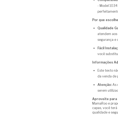
- Model 1034
perfeitament
Por que escolh
Qualidade Ga
atendem aos 
segurança e c
Fácil Instala
você substit
Informações Adi
Este texto n
da venda de 
Atenção:
As c
serem utiliza
Aproveite para g
MamaRoo e propo
capas, você terá
qualidade e seg