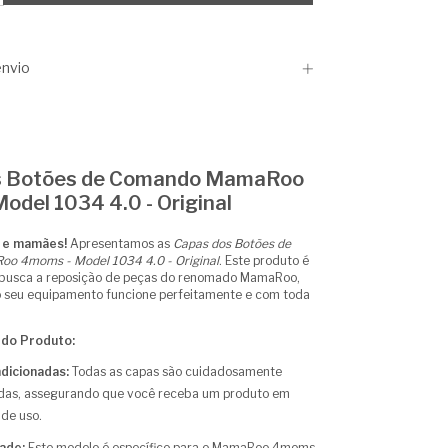
nvio
s Botões de Comando MamaRoo
odel 1034 4.0 - Original
s e mamães!
Apresentamos as
Capas dos Botões de
 4moms - Model 1034 4.0 - Original
. Este produto é
 busca a reposição de peças do renomado MamaRoo,
o seu equipamento funcione perfeitamente e com toda
 do Produto:
dicionadas:
Todas as capas são cuidadosamente
das, assegurando que você receba um produto em
de uso.
ade:
Este modelo é específico para o MamaRoo 4moms