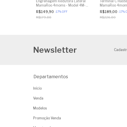
 Lateral
Engrenagem Redutora Lateral
Terminal C Haste
- Model 4M-
MamaRoo 4moms - Model 4M-
MamaRoo 4moms
6 3.0 - Model
005 2.0 - Model 1026 3.0 -
005 2.0 - Model
R$149,90
R$189,00
FF
-
17
%
OFF
-
17
%
essão 3D
Model 1037 4.0 - Original
Model 1037 4.0 
R$179,88
R$226,80
Newsletter
Cadastr
Departamentos
Início
Venda
Modelos
Promoção Venda