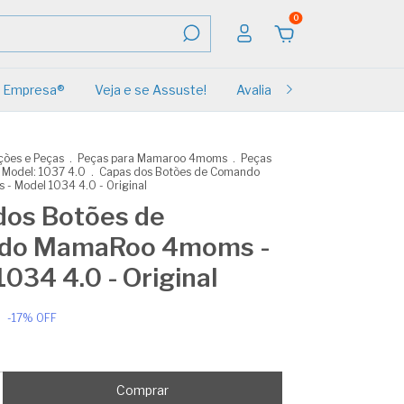
0
Empresa®
Veja e se Assuste!
Avaliações
Renovação
ões e Peças
.
Peças para Mamaroo 4moms
.
Peças
Model: 1037 4.0
.
Capas dos Botões de Comando
 Model 1034 4.0 - Original
dos Botões de
do MamaRoo 4moms -
034 4.0 - Original
0
-
17
%
OFF