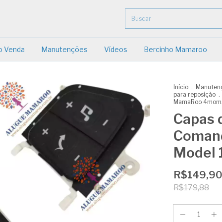
o Venda
Manutenções
Vídeos
Bercinho Mamaroo
Início
.
Manutenç
para reposição
.
MamaRoo 4moms -
Capas 
Coman
Model 1
R$149,9
R$179,88