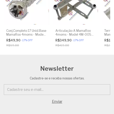
Conj,Completo 17 Unid.Base
Articulação A MamaRoo
Termin
MamaRoo 4moms - Model
4moms - Model 4M-005
MamaR
4M-005 2.0 - Model 1026
2.0 - Model 1026 3.0 -
4M-00
R$49,90
R$349,90
R$18
-
17
%
OFF
-
17
%
OFF
3.0 - Model 1037 4.0 -
Model 1037 4.0 - Original
- Mode
R$59,88
R$419,88
R$227
Original
Impre
Newsletter
Cadastre-se e receba nossas ofertas.